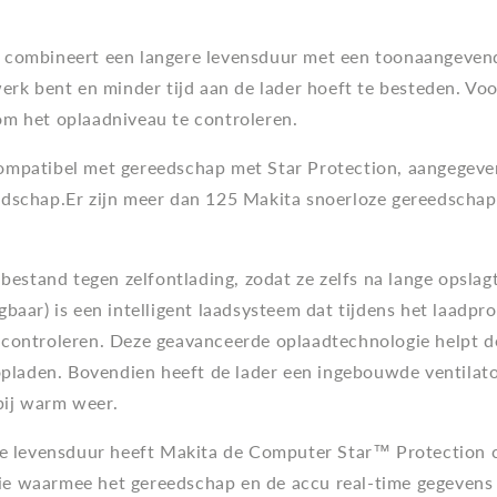
 combineert een langere levensduur met een toonaangevend
erk bent en minder tijd aan de lader hoeft te besteden. Voo
om het oplaadniveau te controleren.
ompatibel met gereedschap met Star Protection, aangegev
dschap.Er zijn meer dan 125 Makita snoerloze gereedschapp
bestand tegen zelfontlading, zodat ze zelfs na lange opslagt
gbaar) is een intelligent laadsysteem dat tijdens het laad
controleren. Deze geavanceerde oplaadtechnologie helpt de
opladen. Bovendien heeft de lader een ingebouwde ventilato
 bij warm weer.
re levensduur heeft Makita de Computer Star™ Protection 
e waarmee het gereedschap en de accu real-time gegevens