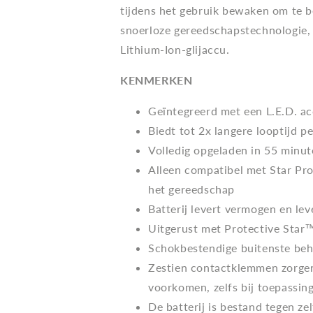
tijdens het gebruik bewaken om te b
snoerloze gereedschapstechnologie, 
Lithium-Ion-glijaccu.
KENMERKEN
Geïntegreerd met een L.E.D. a
Biedt tot 2x langere looptijd p
Volledig opgeladen in 55 minut
Alleen compatibel met Star Pr
het gereedschap
Batterij levert vermogen en lev
Uitgerust met Protective Star
Schokbestendige buitenste beh
Zestien contactklemmen zorgen
voorkomen, zelfs bij toepassing
De batterij is bestand tegen ze