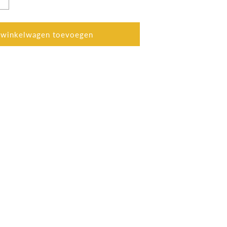
Aantal
verhogen
voor
Accu
 winkelwagen toevoegen
18V
6,0Ah
LXT
Makita
BL1860B