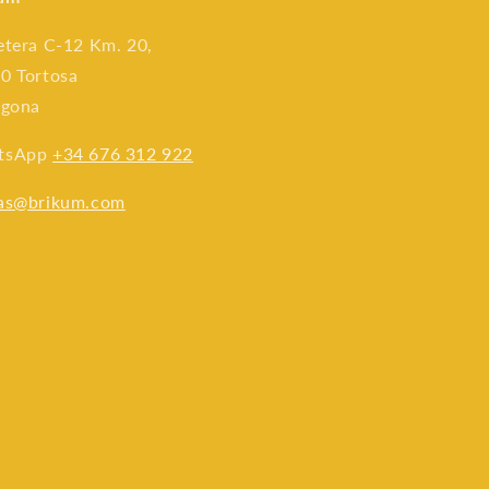
etera C-12 Km. 20,
0 Tortosa
agona
tsApp
+34 676 312 922
as@brikum.com