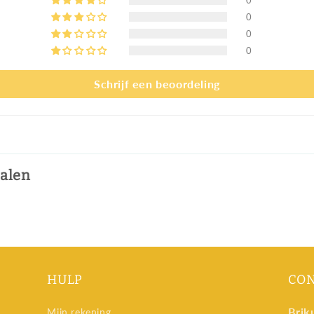
0
0
0
Schrijf een beoordeling
talen
HULP
CO
Brik
Mijn rekening