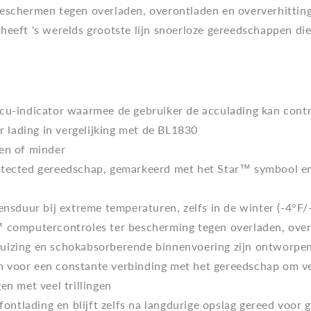
eschermen tegen overladen, overontladen en oververhitting.
heeft 's werelds grootste lijn snoerloze gereedschappen 
ccu-indicator waarmee de gebruiker de acculading kan cont
er lading in vergelijking met de BL1830
en of minder
otected gereedschap, gemarkeerd met het Star™ symbool en
ensduur bij extreme temperaturen, zelfs in de winter (-4°F
™ computercontroles ter bescherming tegen overladen, over
uizing en schokabsorberende binnenvoering zijn ontworpen
 voor een constante verbinding met het gereedschap om ver
en met veel trillingen
lfontlading en blijft zelfs na langdurige opslag gereed voor 