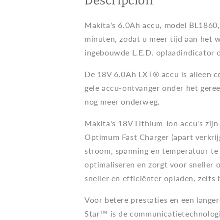
Descripción
Makita's 6.0Ah accu, model BL1860,
minuten, zodat u meer tijd aan het w
ingebouwde L.E.D. oplaadindicator 
De 18V 6.0Ah LXT® accu is alleen c
gele accu-ontvanger onder het geree
nog meer onderweg.
Makita's 18V Lithium-Ion accu's zijn 
Optimum Fast Charger (apart verkrij
stroom, spanning en temperatuur te 
optimaliseren en zorgt voor sneller 
sneller en efficiënter opladen, zelfs
Voor betere prestaties en een lange
Star™ is de communicatietechnologi