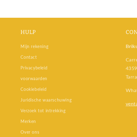
HULP
CO
Brik
Mijn rekening
Contact
Carr
Privacybeleid
4359
Tarr
voorwaarden
Cookiebeleid
Wha
Juridische waarschuwing
vent
Verzoek tot intrekking
Merken
Over ons