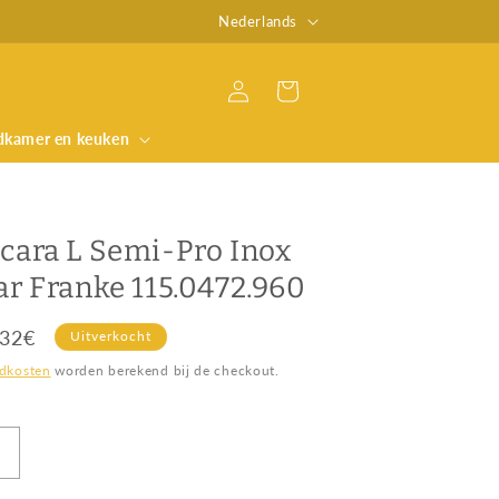
T
Hecha un vistazo a nuestro Blog
Nederlands
a
a
Inloggen
Winkelwagen
l
dkamer en keuken
cara L Semi-Pro Inox
ar Franke 115.0472.960
iedingsprijs
,32€
Uitverkocht
dkosten
worden berekend bij de checkout.
Aantal
verhogen