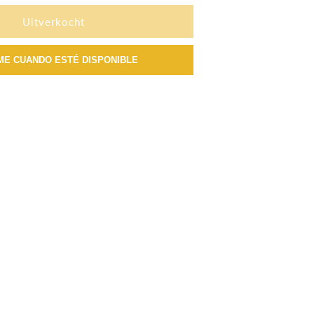
voor
Kraan
Uitverkocht
Pescara
L
ME CUANDO ESTÉ DISPONIBLE
Semi-
Pro
Inox
Uittrekbaar
Franke
0
115.0472.960