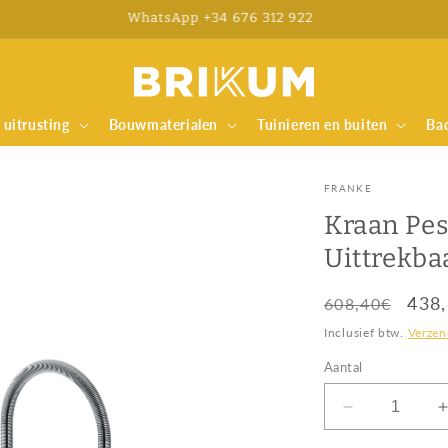
WhatsApp +34 676 312 922
uitrusting
Bouwmaterialen
Tuinieren en buiten
Ba
FRANKE
Kraan Pes
Uittrekba
Normale
Aanb
438
608,40€
prijs
Inclusief btw.
Verzen
Aantal
Aantal
verlagen