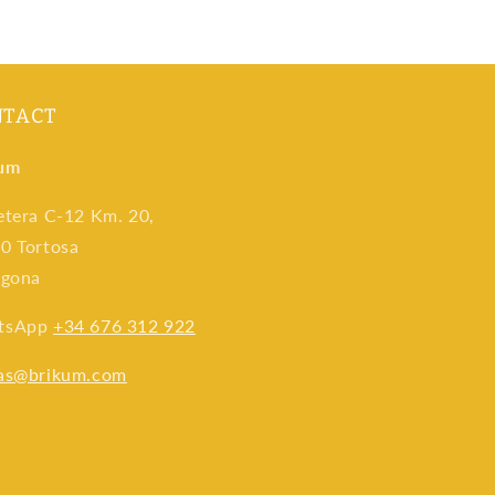
NTACT
um
etera C-12 Km. 20,
0 Tortosa
agona
tsApp
+34 676 312 922
as@brikum.com