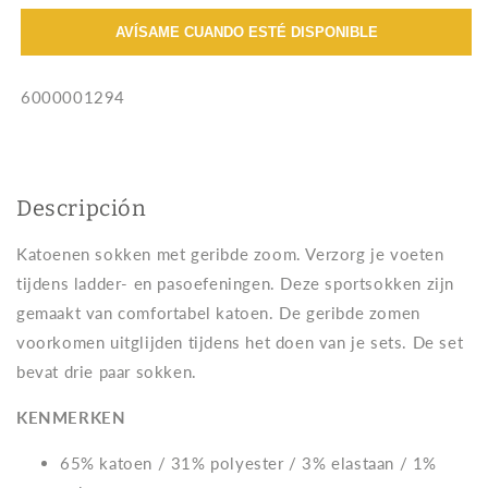
paar
paar
AVÍSAME CUANDO ESTÉ DISPONIBLE
Active
Active
Core
Core
Reebok
Reebok
SKU:
6000001294
Sokken
Sokken
Descripción
Katoenen sokken met geribde zoom. Verzorg je voeten
tijdens ladder- en pasoefeningen. Deze sportsokken zijn
gemaakt van comfortabel katoen. De geribde zomen
voorkomen uitglijden tijdens het doen van je sets. De set
bevat drie paar sokken.
KENMERKEN
65% katoen / 31% polyester / 3% elastaan / 1%