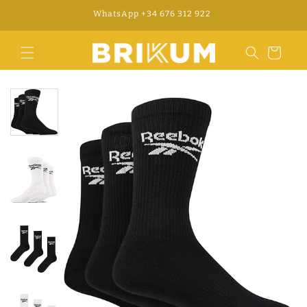
Meteen
no
WhatsApp +34 676 312 922
naar de
content
Winkelwagen