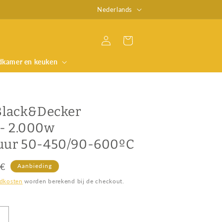
T
Hecha un vistazo a nuestro Blog
Nederlands
a
a
Inloggen
Winkelwagen
l
dkamer en keuken
Black&Decker
- 2.000w
uur 50-450/90-600ºC
edingsprijs
9€
Aanbieding
dkosten
worden berekend bij de checkout.