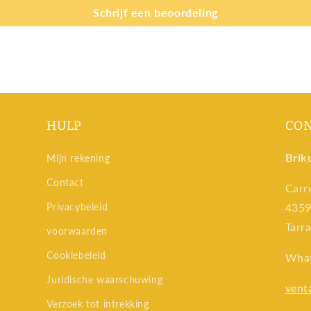
Schrijf een beoordeling
HULP
CO
Brik
Mijn rekening
Contact
Carr
Privacybeleid
4359
Tarr
voorwaarden
Cookiebeleid
Wha
Juridische waarschuwing
vent
Verzoek tot intrekking