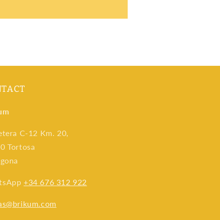
NTACT
um
etera C-12 Km. 20,
0 Tortosa
agona
tsApp
+34 676 312 922
as@brikum.com